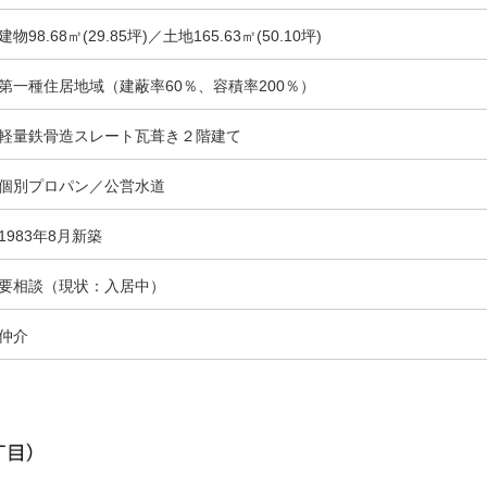
建物98.68㎡(29.85坪)／土地165.63㎡(50.10坪)
第一種住居地域（建蔽率60％、容積率200％）
軽量鉄骨造スレート瓦葺き２階建て
個別プロパン／公営水道
1983年8月新築
要相談（現状：入居中）
仲介