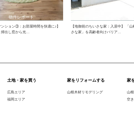
物件レポート
販売情報
マンション③：お部屋時間を快適に♪】
【地御前のちいさな家：入居中】 「山
と掃出し窓から光…
さな家」を高齢者向けバリア…
土地・家を買う
家をリフォームする
家
広島エリア
山根木材リモデリング
山根
福岡エリア
空き