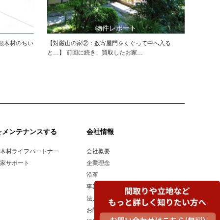
物件レポート
根木材のちい
【対厳山の家②：数寄屋門をくぐって中へ入る
と…】 前回に続き、買取したお家…
をメンテナンスする
会社情報
木材ライフパートナー
会社概要
家サポート
企業理念
沿革
事業所一覧
法人のお客様へ
お問い合わせ